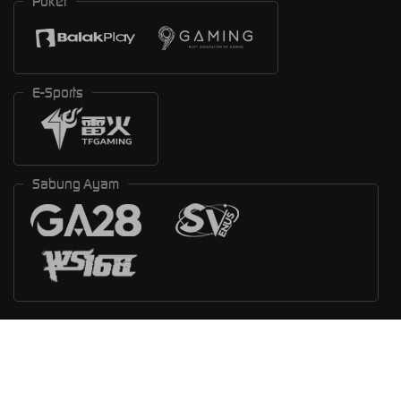
Poker
E-Sports
Sabung Ayam