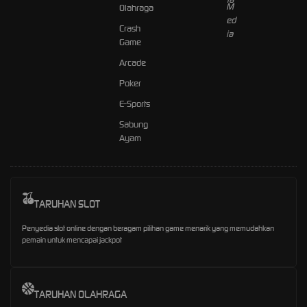
Olahraga
Crash
Game
Arcade
Poker
E-Sports
Sabung
Ayam
TARUHAN SLOT
Penyedia slot online dengan beragam pilihan game menarik yang memudahkan
pemain untuk mencapai jackpot
TARUHAN OLAHRAGA