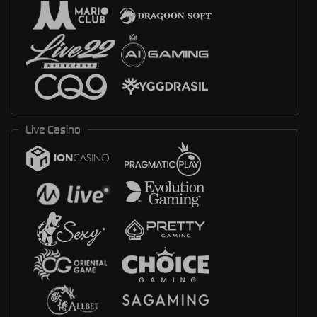
Live Casino