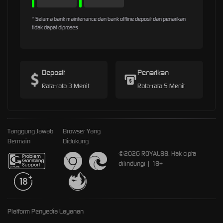
* Selama bank maintenance dan bank offline deposit dan penarikan
tidak dapat diproses
Deposit
Penarikan
Rata-rata 3 Menit
Rata-rata 5 Menit
Tanggung Jawab
Browser Yang
Bermain
Didukung
©2026 ROYAL88. Hak cipta
dilindungi | 18+
Platform Penyedia Layanan