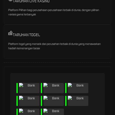
TARUHAN LIVE KASINO
Platform Pilihan bagi perusahaan-perusahaan terbaik di dunia, dengan pilihan
variasi game terbanyak
TARUHAN TOGEL
Platform togel yang menarik dari perusahan terbaik di dunia yang menawarkan
hadiah kemenangan besar