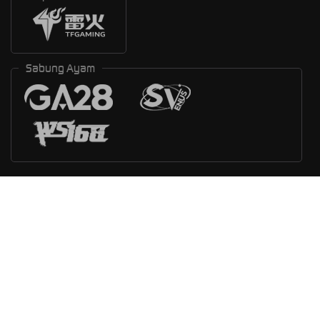
Sabung Ayam