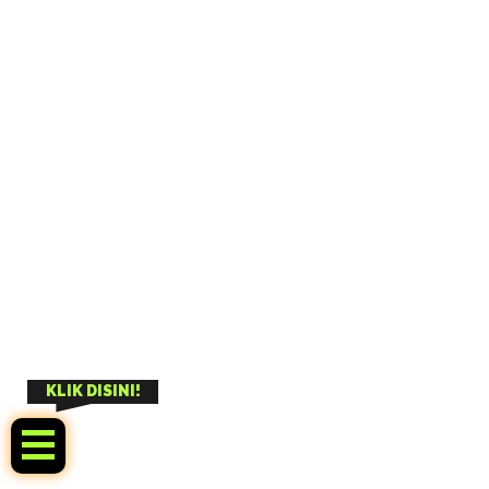
KLIK DISINI!