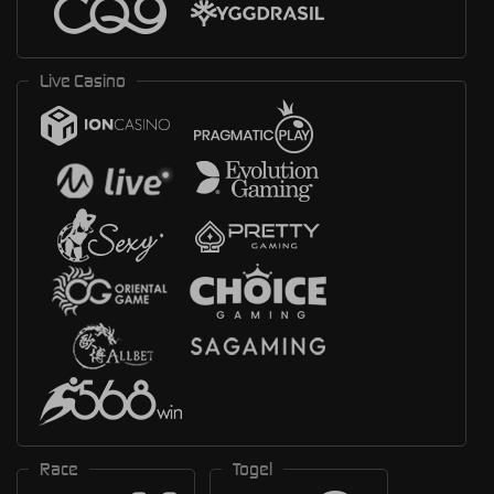
Live Casino
Race
Togel