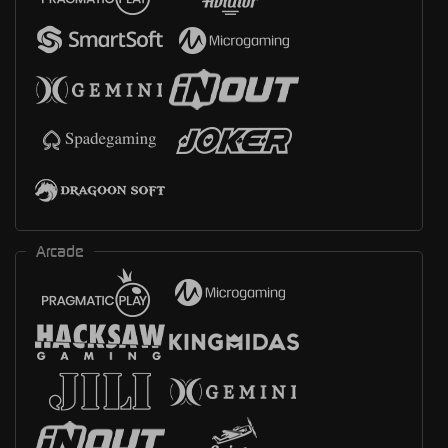
Arcade