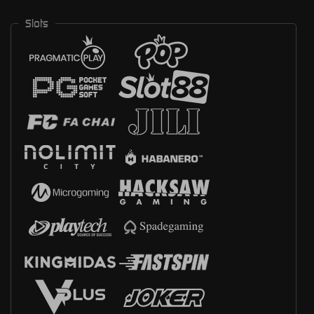
Slots