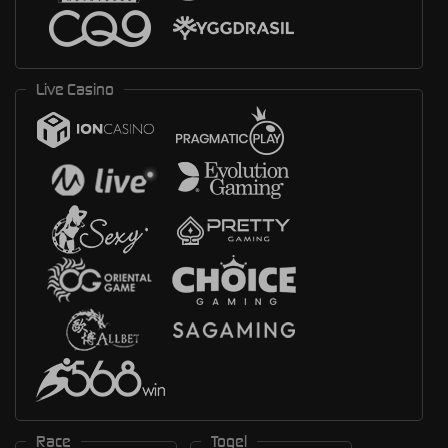
Live Casino
Race
Togel