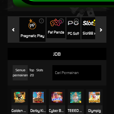
i
i
i
i
i
Facha
Fat Panda
Slot88 x PP
PG Soft
Pragmatic Play
JDB
Semua
Top
Slots
permainan
20
Golden Hoof Quest
Derby King
Cyber Bounty 4096
TEEED UP!
Olympig