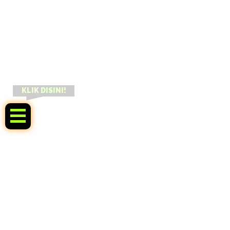
KLIK DISINI!