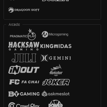
Arcade