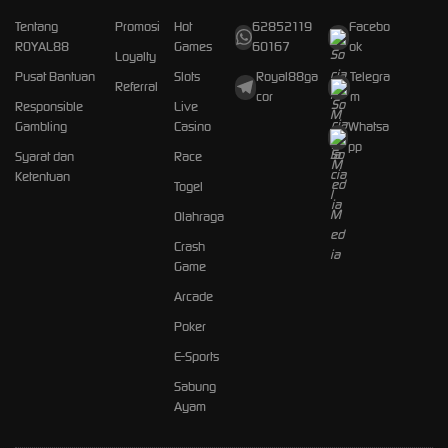
Tentang
Promosi
Hot
62852119
Facebo
ROYAL88
Games
60167
ok
Loyalty
Pusat Bantuan
Slots
Royal88ga
Telegra
Referral
cor
m
Responsible
Live
Gambling
Casino
Whatsa
pp
Syarat dan
Race
Ketentuan
Togel
Olahraga
Crash
Game
Arcade
Poker
E-Sports
Sabung
Ayam