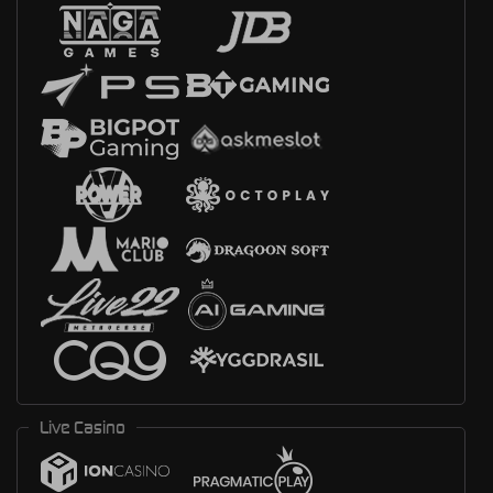
Live Casino