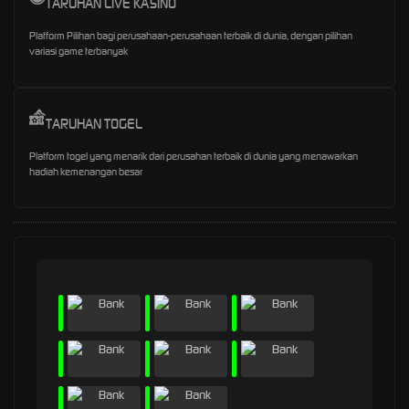
TARUHAN LIVE KASINO
Platform Pilihan bagi perusahaan-perusahaan terbaik di dunia, dengan pilihan
variasi game terbanyak
TARUHAN TOGEL
Platform togel yang menarik dari perusahan terbaik di dunia yang menawarkan
hadiah kemenangan besar