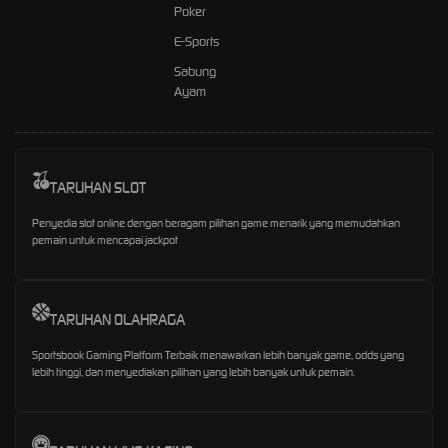
Poker
E-Sports
Sabung
Ayam
TARUHAN SLOT
Penyedia slot online dengan beragam pilihan game menarik yang memudahkan
pemain untuk mencapai jackpot
TARUHAN OLAHRAGA
Sportsbook Gaming Platform Terbaik menawarkan lebih banyak game, odds yang
lebih tinggi, dan menyediakan pilihan yang lebih banyak untuk pemain.