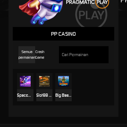
PP CASINO
Semua
Crash
permainan
Game
Spaceman
Slot88 High Flyer
Big Bass Crash