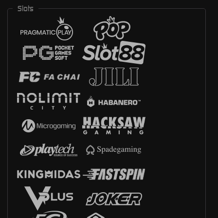
Slots