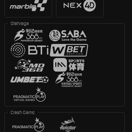
Olahraga
Crash Game