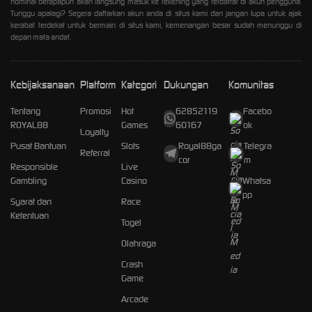
nominal berapapun akan langsung masuk ke rekening yang terdaftar di akun pengguna.
Tunggu apalagi? Segera daftarkan akun anda di situs kami dan jangan lupa untuk ajak
kerabat terdekat untuk bermain di situs kami, kemenangan besar sudah menunggu di
depan mata anda!.
Kebijaksanaan
Platform
Kategori
Dukungan
Komunitas
Tentang
Promosi
Hot
62852119
Facebo
ROYAL88
Games
60167
ok
Loyalty
Pusat Bantuan
Slots
Royal88ga
Telegra
Referral
cor
m
Responsible
Live
Gambling
Casino
Whatsa
pp
Syarat dan
Race
Ketentuan
Togel
Olahraga
Crash
Game
Arcade